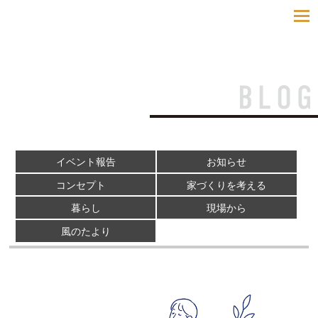
toggle
navigatio
イベント報告
お知らせ
コンセプト
家づくりを考える
暮らし
現場から
風のたより