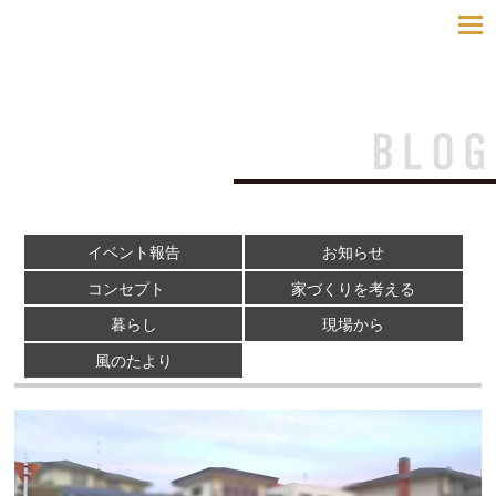
toggle
navigatio
イベント報告
お知らせ
コンセプト
家づくりを考える
暮らし
現場から
風のたより