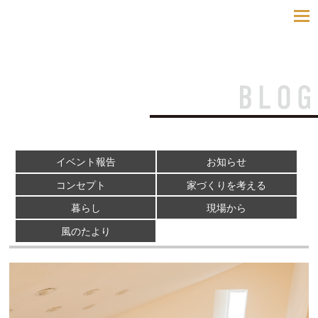
toggle
navigatio
イベント報告
お知らせ
コンセプト
家づくりを考える
暮らし
現場から
風のたより