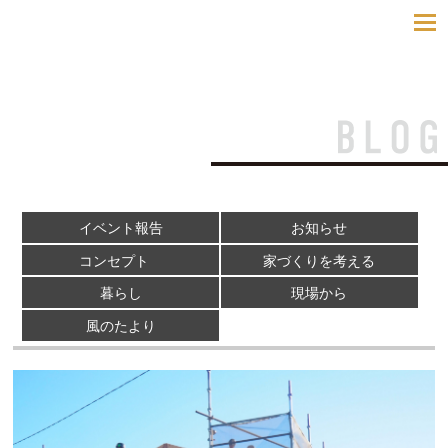
toggle
navigatio
イベント報告
お知らせ
コンセプト
家づくりを考える
暮らし
現場から
風のたより