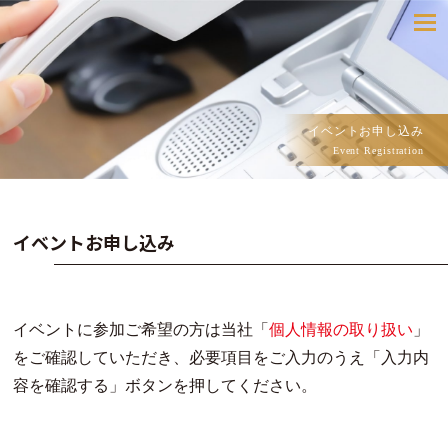
toggle
navigatio
イベントお申し込み
Event Registration
イベントお申し込み
イベントに参加ご希望の方は当社「
個人情報の取り扱い
」
をご確認していただき、必要項目をご入力のうえ「入力内
容を確認する」ボタンを押してください。