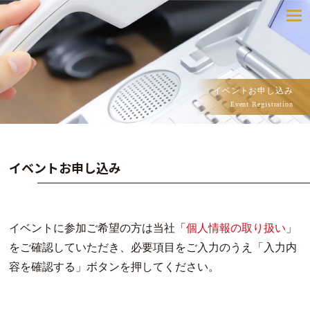
toggle
navigatio
イベントお申し込み
Event Registration
イベントお申し込み
イベントに参加ご希望の方は当社「
個人情報の取り扱い
」
をご確認していただき、必要項目をご入力のうえ「入力内
容を確認する」ボタンを押してください。