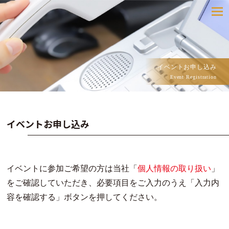
toggle
navigatio
イベントお申し込み
Event Registration
イベントお申し込み
イベントに参加ご希望の方は当社「
個人情報の取り扱い
」
をご確認していただき、必要項目をご入力のうえ「入力内
容を確認する」ボタンを押してください。